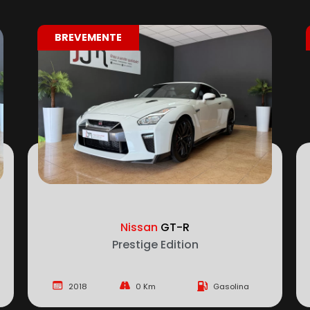
4X4
70 000 €
Jeep
Wrangler Unlimited
2.2 CRDi Hardtop AWD Auto Sahara
2019
88 541 Km
Gasóleo