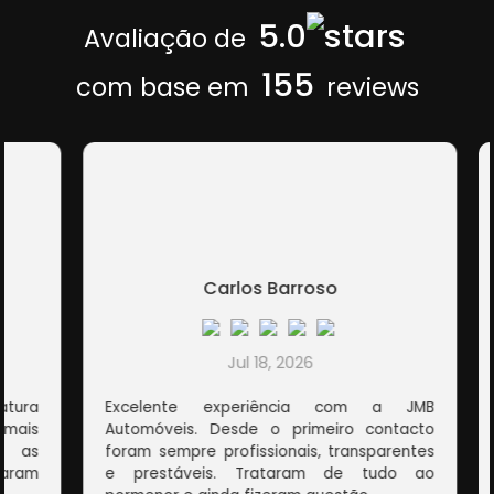
5.0
Avaliação de
155
com base em
reviews
Carlos Barroso
Jul 18, 2026
ura
Excelente experiência com a JMB
E
is
Automóveis. Desde o primeiro contacto
e
as
foram sempre profissionais, transparentes
p
am
e prestáveis. Trataram de tudo ao
To