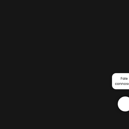
Fale
connos